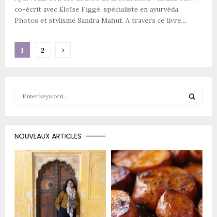
co-écrit avec Éloïse Figgé, spécialiste en ayurvéda.
Photos et stylisme Sandra Mahut. A travers ce livre,...
Pagination
1
2
des
publications
S
e
a
S
r
c
E
NOUVEAUX ARTICLES
h
f
A
o
r
R
:
C
H