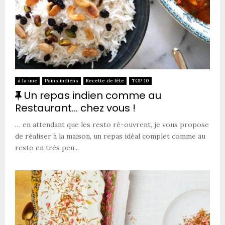
à la une
Pains indiens
Recette de fête
TOP 10
F
Un repas indien comme au
e
Restaurant… chez vous !
a
… en attendant que les resto ré-ouvrent, je vous propose
t
de réaliser à la maison, un repas idéal complet comme au
u
resto en très peu...
r
e
d