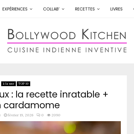
EXPÉRIENCES
COLLAB’
RECETTES
LIVRES
à la une
TOP 10
 : la recette inratable +
n cardamome
e
février 19, 2026
0
2090