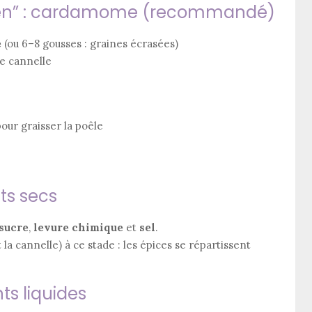
chen” : cardamome (recommandé)
e
(ou 6–8 gousses : graines écrasées)
de cannelle
our graisser la poêle
ts secs
sucre
,
levure chimique
et
sel
.
la cannelle) à ce stade : les épices se répartissent
ts liquides