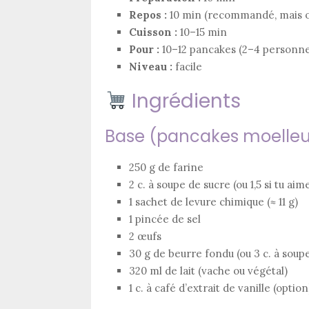
Repos :
10 min (recommandé, mais o
Cuisson :
10–15 min
Pour :
10–12 pancakes (2–4 personne
Niveau :
facile
Ingrédients
Base (pancakes moelleu
250 g de farine
2 c. à soupe de sucre (ou 1,5 si tu ai
1 sachet de levure chimique (≈ 11 g)
1 pincée de sel
2 œufs
30 g de beurre fondu (ou 3 c. à soupe
320 ml de lait (vache ou végétal)
1 c. à café d’extrait de vanille (option