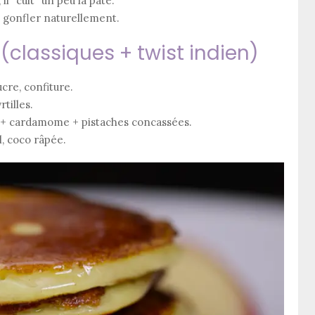
, il “cuit” un peu la pâte.
e gonfler naturellement.
(classiques + twist indien)
ucre, confiture.
tilles.
 + cardamome + pistaches concassées.
l, coco râpée.