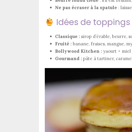
Beurre fondu tiède
: s’il est brûlant
Ne pas écraser à la spatule
: laiss
Idées de toppings 
Classique :
sirop d’érable, beurre, s
Fruité :
banane, fraises, mangue, myr
Bollywood Kitchen :
yaourt + miel
Gourmand :
pâte à tartiner, carame