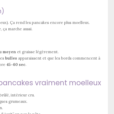
n)
 peux). Ça rend les pancakes encore plus moelleux.
te, ça marche aussi.
u moyen
et graisse légèrement.
des
bulles
apparaissent et que les bords commencent à
core
45–60 sec
.
pancakes vraiment moelleux
brûlé, intérieur cru.
lques grumeaux.
n.