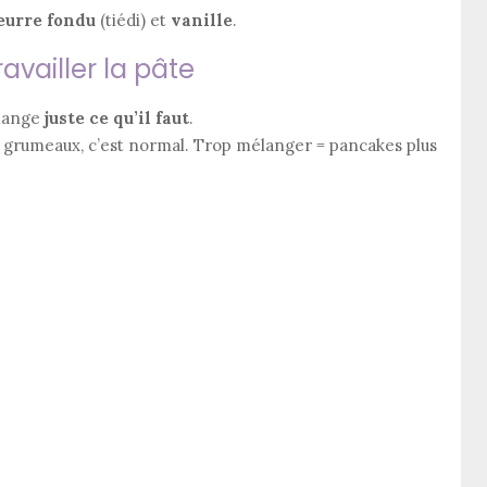
eurre fondu
(tiédi) et
vanille
.
availler la pâte
élange
juste ce qu’il faut
.
ts grumeaux, c’est normal. Trop mélanger = pancakes plus