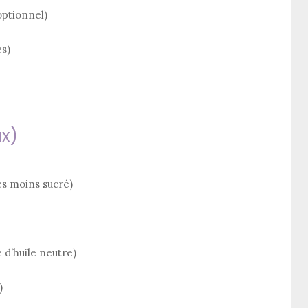
ptionnel)
s)
x)
mes moins sucré)
 d’huile neutre)
)