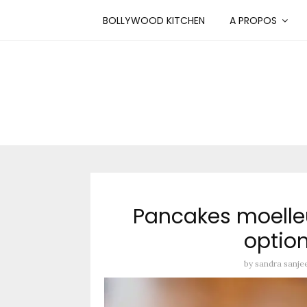
BOLLYWOOD KITCHEN
A PROPOS
Pancakes moelleux
optio
by
sandra sanje