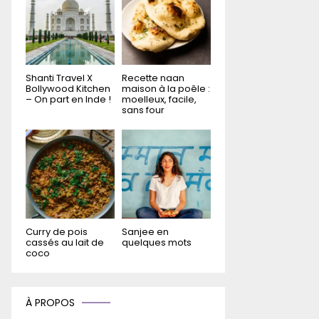
Shanti Travel X
Recette naan
Bollywood Kitchen
maison à la poêle :
– On part en Inde !
moelleux, facile,
sans four
Curry de pois
Sanjee en
cassés au lait de
quelques mots
coco
À PROPOS