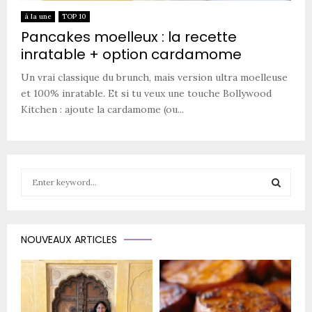
à la une
TOP 10
Pancakes moelleux : la recette
inratable + option cardamome
Un vrai classique du brunch, mais version ultra moelleuse
et 100% inratable. Et si tu veux une touche Bollywood
Kitchen : ajoute la cardamome (ou...
S
e
a
S
r
c
E
NOUVEAUX ARTICLES
h
f
A
o
r
R
: