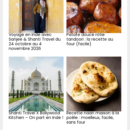
C
H
Voyage en Inde avec
Patate douce rôtie
Sanjee & Shanti Travel du
tandoori : la recette au
24 octobre au 4
four (facile)
novembre 2026
Shanti Travel X Bollywood
Recette naan maison à la
Kitchen – On part en Inde !
poêle : moelleux, facile,
sans four