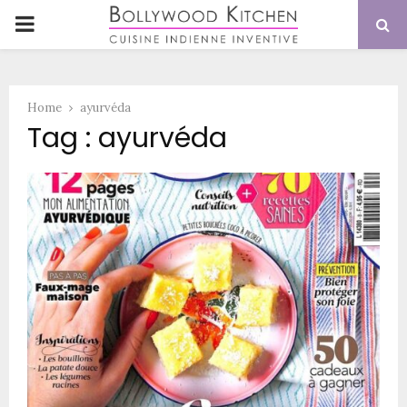
PRIMARY
MENU
Home
ayurvéda
Tag : ayurvéda