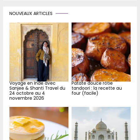
S
r
c
E
NOUVEAUX ARTICLES
h
f
A
o
r
R
:
C
H
Voyage en Inde avec
Patate douce rôtie
Sanjee & Shanti Travel du
tandoori : la recette au
24 octobre au 4
four (facile)
novembre 2026