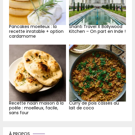
Pancakes moelleux : la
Shanti Travel X Bollywood
recette inratable + option
Kitchen – On part en Inde !
cardamome
Recette naan maison à la
Curry de pois cassés au
poêle : moelleux, facile,
lait de coco
sans four
À PROPOS