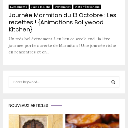
Evènements
Pains indiens
Partenariat
Plats Végétariens
Journée Marmiton du 13 Octobre : Les
recettes ! {Animations Bollywood
Kitchen}
Un très bel événement à eu lieu ce week-end : la 1ère
journée porte ouverte de Marmiton ! Une journée riche
en rencontres et en...
S
e
a
S
r
c
E
NOUVEAUX ARTICLES
h
f
A
o
r
R