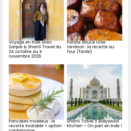
:
C
H
Voyage en Inde avec
Patate douce rôtie
Sanjee & Shanti Travel du
tandoori : la recette au
24 octobre au 4
four (facile)
novembre 2026
Pancakes moelleux : la
Shanti Travel X Bollywood
recette inratable + option
Kitchen – On part en Inde !
cardamome