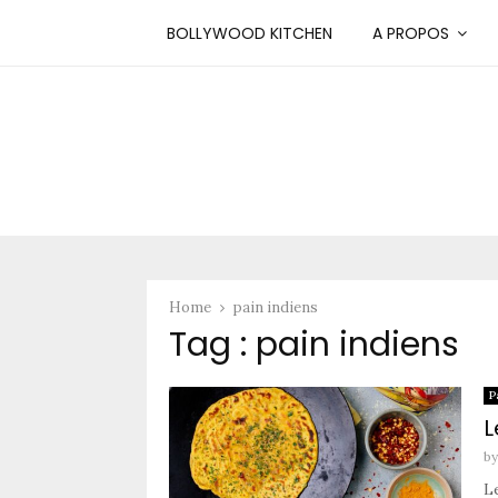
BOLLYWOOD KITCHEN
A PROPOS
Home
pain indiens
Tag : pain indiens
P
L
b
L