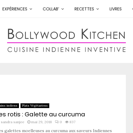
EXPÉRIENCES
COLLAB’
RECETTES
LIVRES
ains indiens
Plats Végétariens
es rotis : Galette au curcuma
y
sandra sanjee
mai 29, 2018
0
837
es galettes moelleuses au curcuma aux saveurs Indiennes