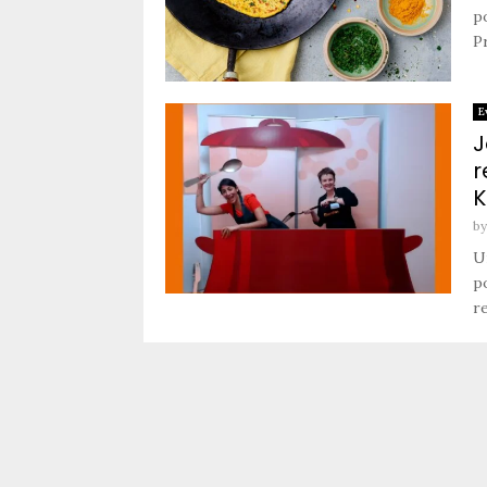
p
Pr
E
J
r
K
b
U
p
re