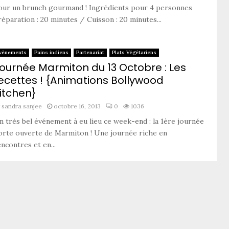
our un brunch gourmand ! Ingrédients pour 4 personnes
éparation : 20 minutes / Cuisson : 20 minutes...
vènements
Pains indiens
Partenariat
Plats Végétariens
ournée Marmiton du 13 Octobre : Les
ecettes ! {Animations Bollywood
itchen}
y
sandra sanjee
octobre 16, 2013
0
1036
n très bel événement à eu lieu ce week-end : la 1ère journée
orte ouverte de Marmiton ! Une journée riche en
ncontres et en...