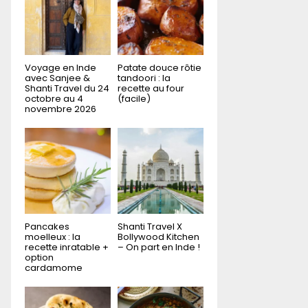
r
R
:
C
H
Voyage en Inde
Patate douce rôtie
avec Sanjee &
tandoori : la
Shanti Travel du 24
recette au four
octobre au 4
(facile)
novembre 2026
Pancakes
Shanti Travel X
moelleux : la
Bollywood Kitchen
recette inratable +
– On part en Inde !
option
cardamome