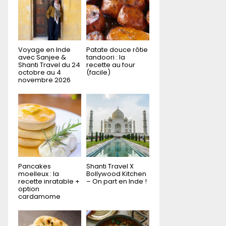
r
R
:
C
H
Voyage en Inde
Patate douce rôtie
avec Sanjee &
tandoori : la
Shanti Travel du 24
recette au four
octobre au 4
(facile)
novembre 2026
Pancakes
Shanti Travel X
moelleux : la
Bollywood Kitchen
recette inratable +
– On part en Inde !
option
cardamome