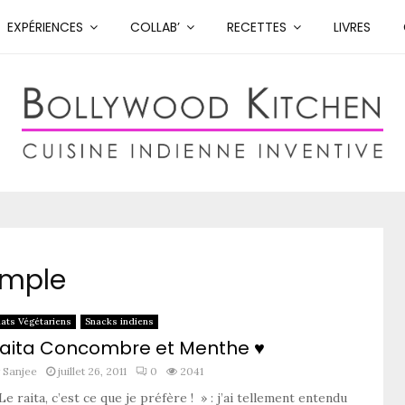
EXPÉRIENCES
COLLAB’
RECETTES
LIVRES
simple
lats Végétariens
Snacks indiens
aita Concombre et Menthe ♥
y
Sanjee
juillet 26, 2011
0
2041
Le raita, c’est ce que je préfère ! » : j’ai tellement entendu