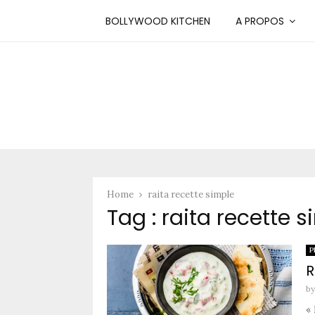
BOLLYWOOD KITCHEN
A PROPOS
Home
raita recette simple
Tag : raita recette 
P
R
b
« 