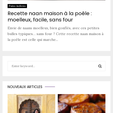
Pains indiens
Recette naan maison à la poêle :
moelleux, facile, sans four
Envie de naans moelleux, bien gonflés, avec ces petites
bulles typiques… sans four ? Cette recette naan maison à
la poêle est celle qui marche...
S
e
a
S
r
c
E
NOUVEAUX ARTICLES
h
f
A
o
r
R
: