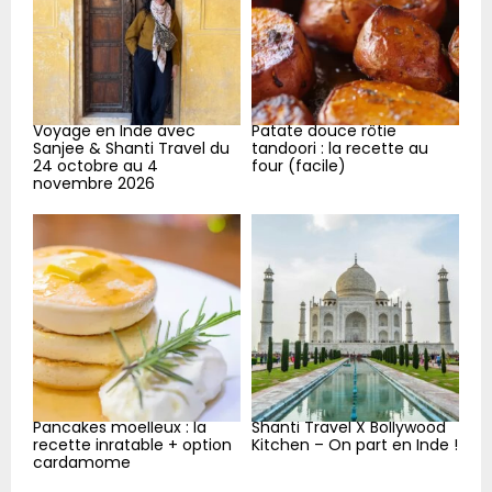
C
H
Voyage en Inde avec
Patate douce rôtie
Sanjee & Shanti Travel du
tandoori : la recette au
24 octobre au 4
four (facile)
novembre 2026
Pancakes moelleux : la
Shanti Travel X Bollywood
recette inratable + option
Kitchen – On part en Inde !
cardamome