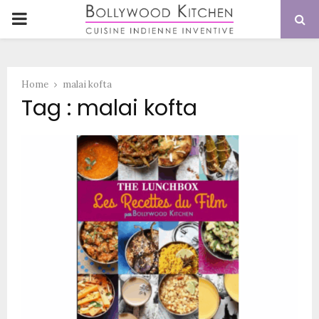
PRIMARY
MENU
Home
malai kofta
Tag : malai kofta