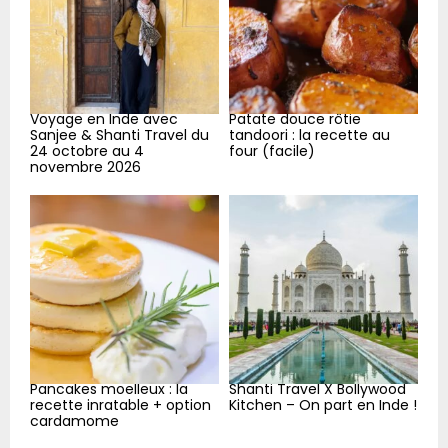
C
H
Voyage en Inde avec
Patate douce rôtie
Sanjee & Shanti Travel du
tandoori : la recette au
24 octobre au 4
four (facile)
novembre 2026
Pancakes moelleux : la
Shanti Travel X Bollywood
recette inratable + option
Kitchen – On part en Inde !
cardamome