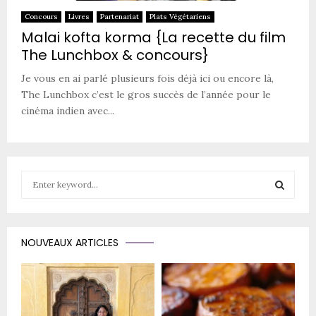
Concours
Livres
Partenariat
Plats Végétariens
Malai kofta korma {La recette du film
The Lunchbox & concours}
Je vous en ai parlé plusieurs fois déjà ici ou encore là,
The Lunchbox c’est le gros succès de l’année pour le
cinéma indien avec...
S
e
a
S
r
c
E
NOUVEAUX ARTICLES
h
f
A
o
r
R
: