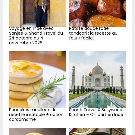
H
Voyage en Inde avec
Patate douce rôtie
Sanjee & Shanti Travel du
tandoori : la recette au
24 octobre au 4
four (facile)
novembre 2026
Pancakes moelleux : la
Shanti Travel X Bollywood
recette inratable + option
Kitchen – On part en Inde !
cardamome