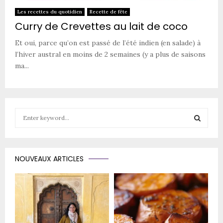
Les recettes du quotidien
Recette de fête
Curry de Crevettes au lait de coco
Et oui, parce qu’on est passé de l’été indien (en salade) à
l’hiver austral en moins de 2 semaines (y a plus de saisons
ma...
S
e
a
S
r
c
E
NOUVEAUX ARTICLES
h
f
A
o
r
R
:
C