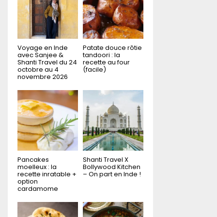
r
R
:
C
H
Voyage en Inde
Patate douce rôtie
avec Sanjee &
tandoori : la
Shanti Travel du 24
recette au four
octobre au 4
(facile)
novembre 2026
Pancakes
Shanti Travel X
moelleux : la
Bollywood Kitchen
recette inratable +
– On part en Inde !
option
cardamome