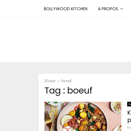
BOLLYWOOD KITCHEN
A PROPOS
Home
boeuf
Tag : boeuf
L
K
p
b