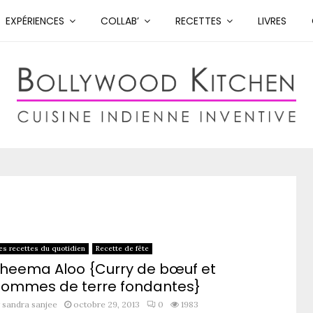
EXPÉRIENCES
COLLAB’
RECETTES
LIVRES
es recettes du quotidien
Recette de fête
heema Aloo {Curry de bœuf et
ommes de terre fondantes}
y
sandra sanjee
octobre 29, 2013
0
1983