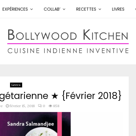
EXPÉRIENCES
COLLAB’
RECETTES
LIVRES
Livres
gétarienne ★ {Février 2018}
ee
février 15, 2018
0
858