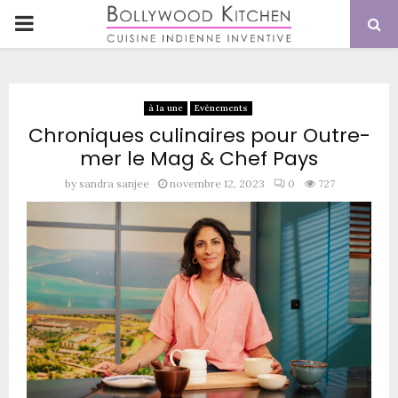
PRIMARY
MENU
à la une
Evènements
Chroniques culinaires pour Outre-
mer le Mag & Chef Pays
by
sandra sanjee
novembre 12, 2023
0
727