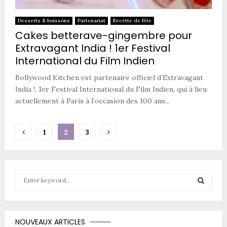
Desserts & boissons
Partenariat
Recette de fête
Cakes betterave-gingembre pour
Extravagant India ! 1er Festival
International du Film Indien
Bollywood Kitchen est partenaire officiel d’Extravagant
India !, 1er Festival International du Film Indien, qui à lieu
actuellement à Paris à l’occasion des 100 ans...
Pagination
1
2
3
des
publications
S
e
a
S
r
c
E
NOUVEAUX ARTICLES