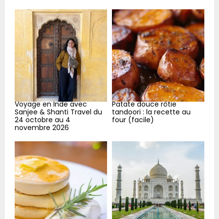
h
f
A
o
r
R
:
C
H
Voyage en Inde avec
Patate douce rôtie
Sanjee & Shanti Travel du
tandoori : la recette au
24 octobre au 4
four (facile)
novembre 2026