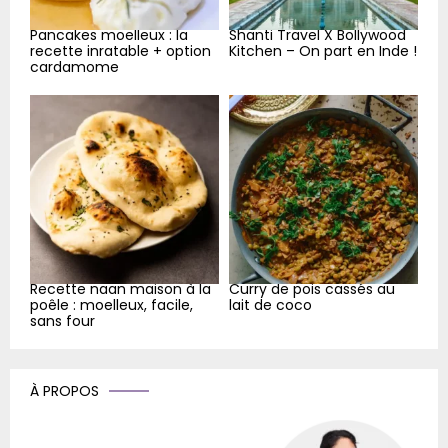
Pancakes moelleux : la
Shanti Travel X Bollywood
recette inratable + option
Kitchen – On part en Inde !
cardamome
Recette naan maison à la
Curry de pois cassés au
poêle : moelleux, facile,
lait de coco
sans four
À PROPOS